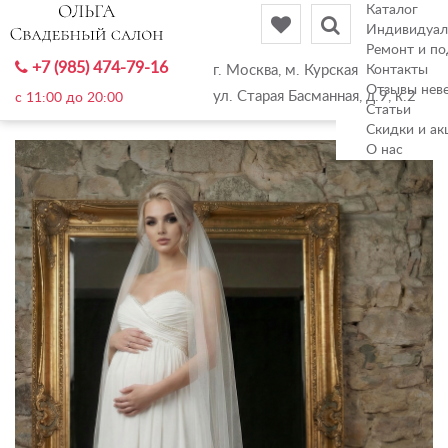
Каталог
Индивидуал
Ремонт и по
+7 (985) 474-79-16
г. Москва, м. Курская
Контакты
Отзывы нев
ул. Старая Басманная, д.9, к.2
c 11:00 до 20:00
Статьи
Скидки и ак
О нас