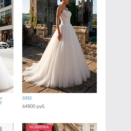
 c
3352
7
64800 руб.
НОВИНКА