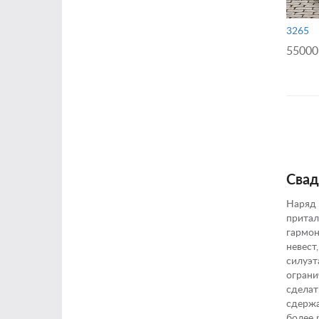
3265
55000
Свад
Наряд 
притал
гармон
невест
силуэт
ограни
сделат
сдержа
более 