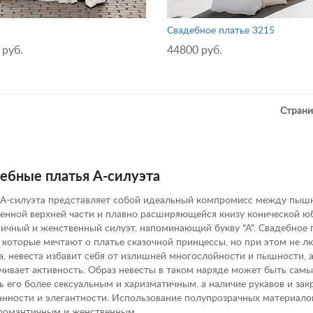
Свадебное платье 3215
 руб.
44800 руб.
Страни
ебные платья А-силуэта
А-силуэта представляет собой идеальный компромисс между пышн
енной верхней части и плавно расширяющейся книзу конической юбк
ичный и женственный силуэт, напоминающий букву "А". Свадебное п
, которые мечтают о платье сказочной принцессы, но при этом не 
а, невеста избавит себя от излишней многослойности и пышности, 
чивает активность. Образ невесты в таком наряде может быть самы
ь его более сексуальным и харизматичным, а наличие рукавов и зак
нности и элегантности. Использование полупрозрачных материало
романтичным и женственным.