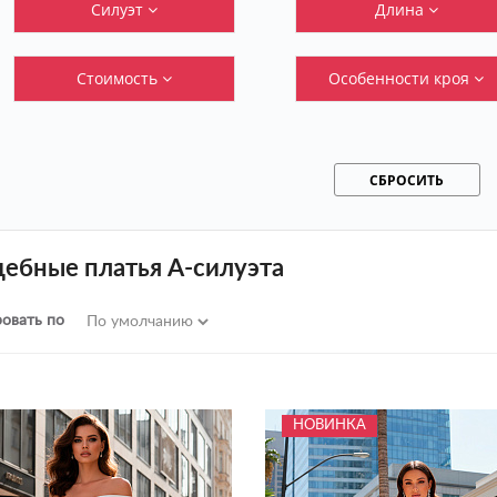
Силуэт
Длина
Стоимость
Особенности кроя
СБРОСИТЬ
дебные платья А-силуэта
овать по
НОВИНКА