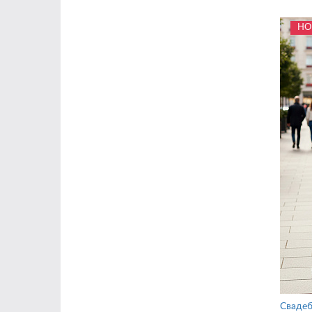
НО
Свадеб