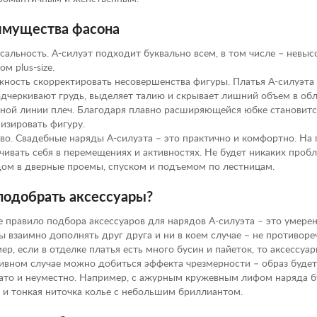
мущества фасона
сальность. А-силуэт подходит буквально всем, в том числе – нев
м plus-size.
ность скорректировать несовершенства фигуры. Платья А-силуэта 
дчеркивают грудь, выделяет талию и скрывает лишний объем в обл
ной линии плеч. Благодаря плавно расширяющейся юбке становитс
изировать фигуру.
во. Свадебные наряды А-силуэта – это практично и комфортно. На
чивать себя в перемещениях и активностях. Не будет никаких проб
ом в дверные проемы, спуском и подъемом по лестницам.
подобрать аксессуары?
 правило подбора аксессуаров для нарядов А-силуэта – это умерен
 взаимно дополнять друг друга и ни в коем случае – не противоре
ер, если в отделке платья есть много бусин и пайеток, то аксесс
ивном случае можно добиться эффекта чрезмерности – образ будет
ато и неуместно. Например, с ажурным кружевным лифом наряда бу
 и тонкая ниточка колье с небольшим бриллиантом.