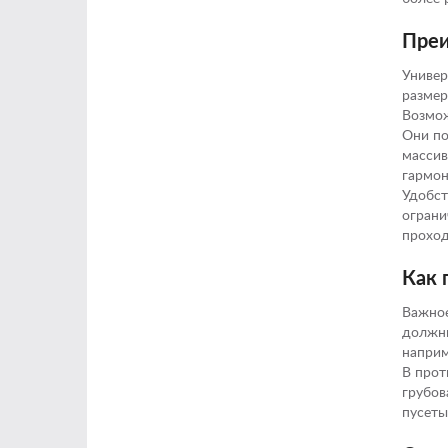
Преи
Универ
размеро
Возмож
Они по
массив
гармон
Удобст
ограни
проход
Как 
Важное
должны
наприм
В прот
грубов
пусеты