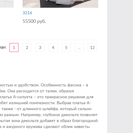
3216
55500 руб.
цы:
1
2
3
4
5
...
12
остью и удобством. Особенность фасона – в
е. Она расходится от талии, образуя
латье А-силуэта – это прекрасное решение для
любят излишней помпезности. Выбрав платье А-
а также - от длинного шлейфа, который сильно
м разным. Например, глубокое декольте позволит
рытая зона декольте добавят в образ благородной
в и ажурного кружева сделают облик невесты