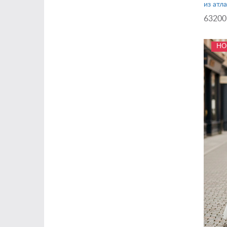
из атл
63200
НО