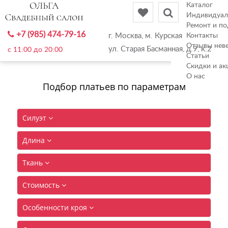
Каталог
Индивидуал
Ремонт и по
+7 (985) 474-79-16
г. Москва, м. Курская
Контакты
Отзывы нев
ул. Старая Басманная, д.9, к.2
c 11:00 до 20:00
Статьи
Скидки и ак
О нас
Подбор платьев по параметрам
Силуэт
Длина
Ткань
Стоимость
Особенности кроя