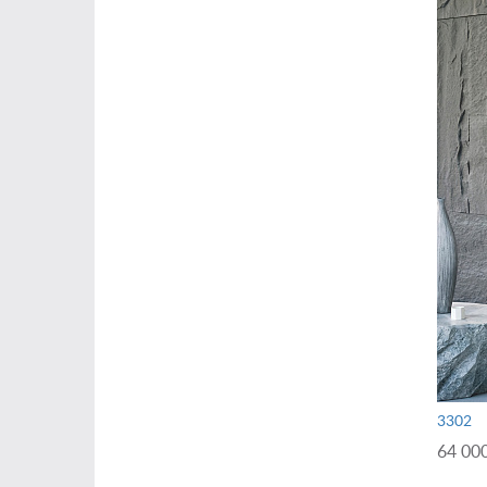
3302
64 000