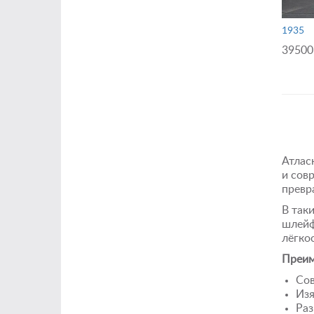
1935
39500
Атлас
и сов
превр
В так
шлейф
лёгко
Преим
Сов
Изя
Раз