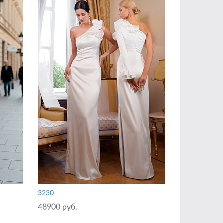
3230
48900 руб.