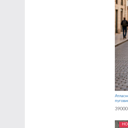
Атласн
пугови
39000
НО