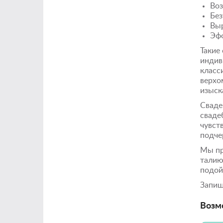
Воз
Без
Выр
Эфф
Такие
индив
класс
верхо
изыск
Сваде
свадеб
чувст
подче
Мы пр
талию
подой
Запиш
Возм