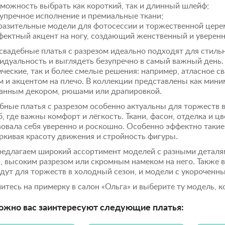
можность выбрать как короткий, так и длинный шлейф;
упречное исполнение и премиальные ткани;
азительные модели для фотосессии и торжественной цере
ектный акцент на ногу, создающий женственный и уверенн
 свадебные платья с разрезом идеально подходят для стиль
идуальность и выглядеть безупречно в самый важный день. 
ические, так и более смелые решения: например, атласное с
м и акцентом на плечо. В коллекции представлены как мини
анным декором, рюшами или драпировкой.
бные платья с разрезом особенно актуальны для торжеств в
, где важны комфорт и лёгкость. Ткани, фасон, отделка и цв
вовала себя уверенно и роскошно. Особенно эффектно такие
ркивая красоту движения и стройность фигуры.
едлагаем широкий ассортимент моделей с разными деталями
, высоким разрезом или скромным намеком на него. Также в
дут для торжеств в холодный сезон, и модели с укороченны
итесь на примерку в салон «Ольга» и выберите ту модель, 
ожно вас заинтересуют следующие платья: