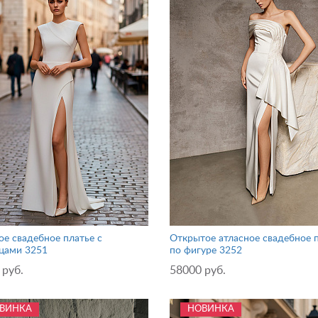
ое свадебное платье с
Открытое атласное свадебное 
цами 3251
по фигуре 3252
 руб.
58000 руб.
ВИНКА
НОВИНКА